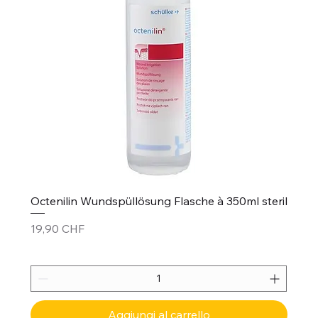
Octenilin Wundspüllösung Flasche à 350ml steril
Prezzo
19,90 CHF
Aggiungi al carrello