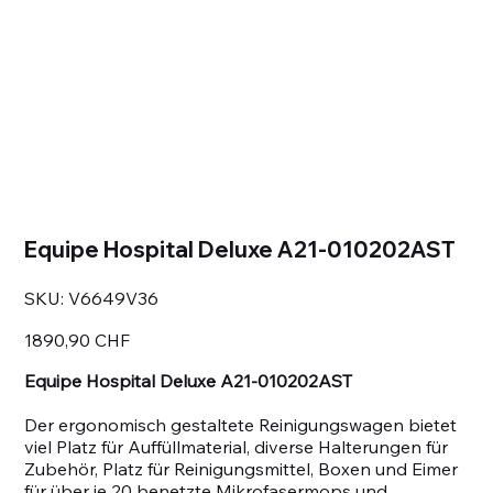
Equipe Hospital Deluxe A21-010202AST
SKU
SKU:
V6649V36
V6649V36
Prezzo
1890,90 CHF
Equipe Hospital Deluxe A21-010202AST
Der ergonomisch gestaltete Reinigungswagen bietet
viel Platz für Auffüllmaterial, diverse Halterungen für
Zubehör, Platz für Reinigungsmittel, Boxen und Eimer
für über je 20 benetzte Mikrofasermops und