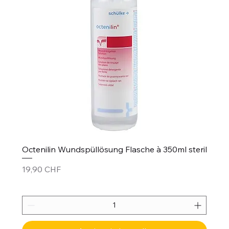
Octenilin Wundspüllösung Flasche à 350ml steril
Prezzo
19,90 CHF