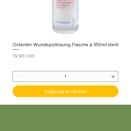
Octenilin Wundspüllösung Flasche à 350ml steril
Prezzo
19,90 CHF
Aggiungi al carrello