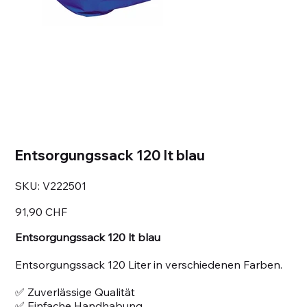
Entsorgungssack 120 lt blau
SKU
SKU:
V222501
V222501
Prezzo
91,90 CHF
Entsorgungssack 120 lt blau
Entsorgungssack 120 Liter in verschiedenen Farben.
✅ Zuverlässige Qualität
✅ Einfache Handhabung