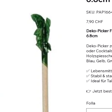
SKU
SKU:
PAP166
PAP16648
Prezzo
7,90 CHF
Deko-Picker F
6.8cm
Deko-Picker 
oder Cocktail
Holzspiessche
Blau, Gelb, G
✅ Lebensmitte
✅ Stabil & st
✅ Ideal für T
👉 Jetzt beste
Folla