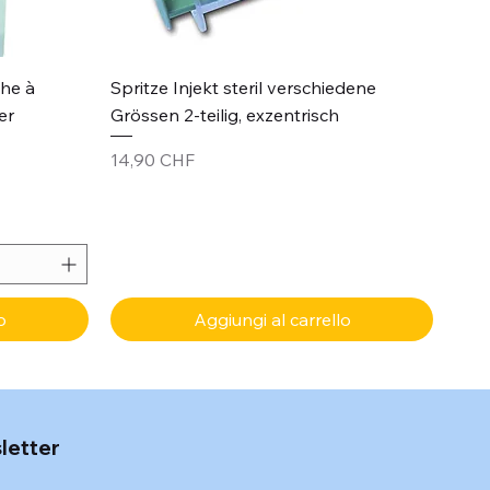
Vista rapida
che à
Spritze Injekt steril verschiedene
er
Grössen 2-teilig, exzentrisch
Prezzo
14,90 CHF
o
Aggiungi al carrello
sletter