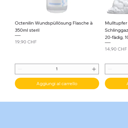
Vista rapida
Octenilin Wundspüllösung Flasche à
Mulltupfer 
350ml steril
Schlinggaz
20-fädig, 1
Prezzo
19,90 CHF
Prezzo
14,90 CHF
Aggiungi al carrello