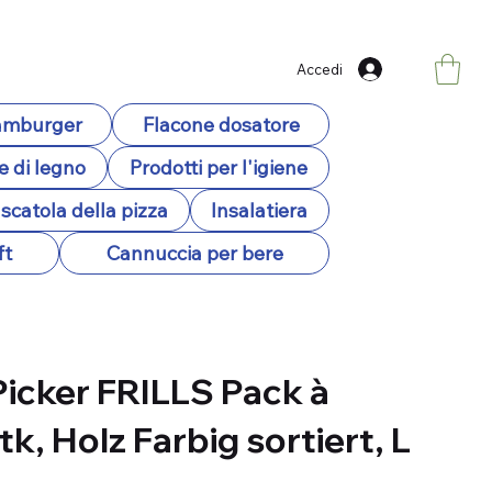
Accedi
hamburger
Flacone dosatore
e di legno
Prodotti per l'igiene
scatola della pizza
Insalatiera
ft
Cannuccia per bere
icker FRILLS Pack à
k, Holz Farbig sortiert, L