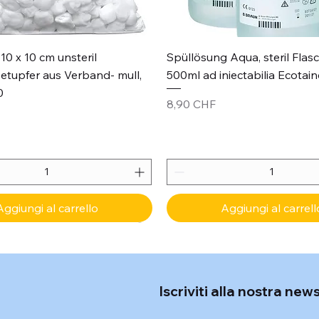
Vista rapida
Vista rapida
10 x 10 cm unsteril
Spüllösung Aqua, steril Flas
etupfer aus Verband- mull,
500ml ad iniectabilia Ecotain
0
Prezzo
8,90 CHF
Aggiungi al carrello
Aggiungi al carrell
Iscriviti alla nostra new