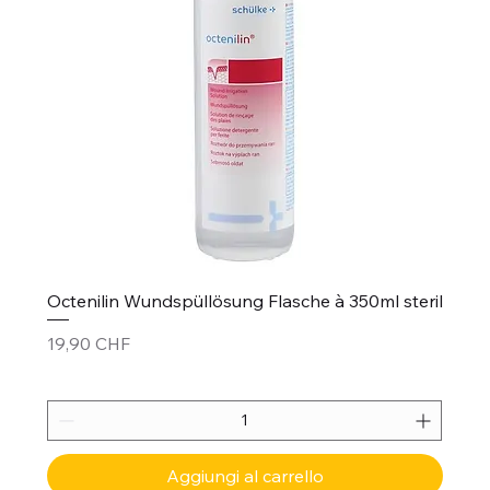
Octenilin Wundspüllösung Flasche à 350ml steril
Prezzo
19,90 CHF
Aggiungi al carrello