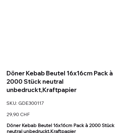
Döner Kebab Beutel 16x16cm Pack à
2000 Stück neutral
unbedruckt,Kraftpapier
SKU
SKU:
GDE300117
GDE300117
Prezzo
29,90 CHF
Döner Kebab Beutel 16x16cm Pack à 2000 Stück
neutral unbedruckt,Kraftpapier