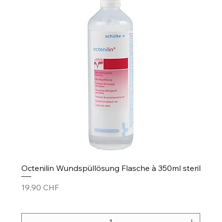
Octenilin Wundspüllösung Flasche à 350ml steril
Prezzo
19,90 CHF