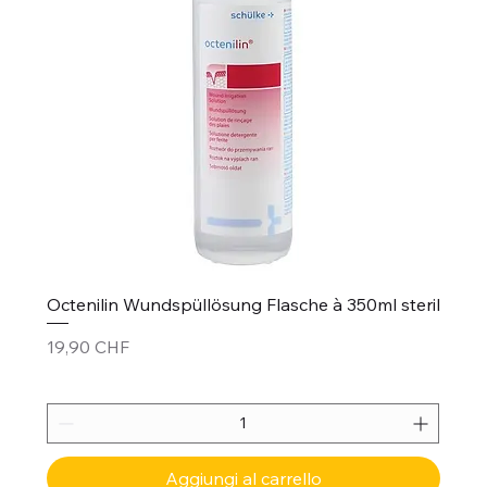
Octenilin Wundspüllösung Flasche à 350ml steril
Prezzo
19,90 CHF
Aggiungi al carrello