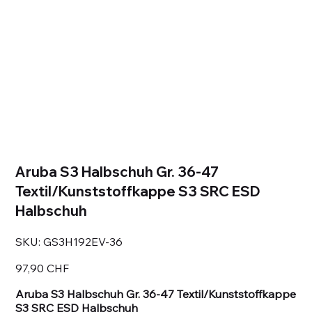
Aruba S3 Halbschuh Gr. 36-47
Textil/Kunststoffkappe S3 SRC ESD
Halbschuh
SKU
SKU:
GS3H192EV-36
GS3H192EV-
36
Prezzo
97,90 CHF
Aruba S3 Halbschuh Gr. 36-47 Textil/Kunststoffkappe
S3 SRC ESD Halbschuh