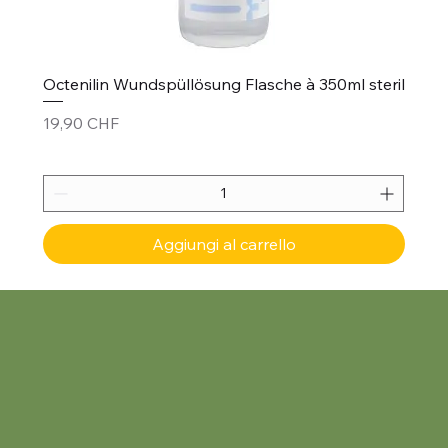
Octenilin Wundspüllösung Flasche à 350ml steril
Prezzo
19,90 CHF
Aggiungi al carrello