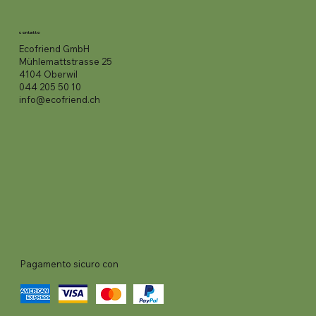
contatto
Ecofriend GmbH
Mühlemattstrasse 25
4104 Oberwil
044 205 50 10
info@ecofriend.ch
Pagamento sicuro con